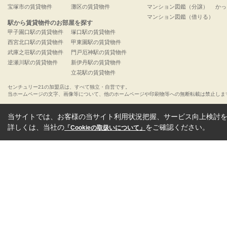
宝塚市の賃貸物件
灘区の賃貸物件
マンション図鑑（分譲）
かっ
マンション図鑑（借りる）
駅から賃貸物件のお部屋を探す
甲子園口駅の賃貸物件
塚口駅の賃貸物件
西宮北口駅の賃貸物件
甲東園駅の賃貸物件
武庫之荘駅の賃貸物件
門戸厄神駅の賃貸物件
逆瀬川駅の賃貸物件
新伊丹駅の賃貸物件
立花駅の賃貸物件
センチュリー21の加盟店は、すべて独立・自営です。
当ホームページの文字、画像等について、他のホームページや印刷物等への無断転載は禁止しま
当サイトでは、お客様の当サイト利用状況把握、サービス向上検討を目
詳しくは、当社の
をご確認ください。
「Cookieの取扱いについて」