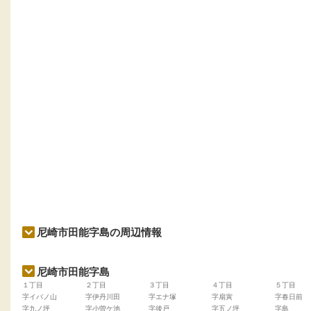
尼崎市田能字島の周辺情報
尼崎市田能字島
１丁目
２丁目
３丁目
４丁目
５丁目
字イバノ山
字伊丹川田
字エナ塚
字扇寅
字春日前
字九ノ坪
字小曽ケ池
字後戸
字五ノ坪
字島