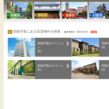
田能字島にある賃貸物件を検索
最終更新日 2026.08.05
田能字島のマンショ
田能
ン
(0)
(0)
田能字島のテナント
田能
(0)
(0)