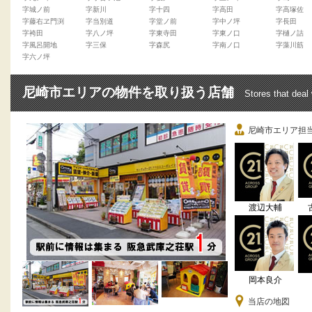
字城ノ前
字新川
字十四
字高田
字高塚佐
字藤右ヱ門渕
字当別道
字堂ノ前
字中ノ坪
字長田
字袴田
字八ノ坪
字東寺田
字東ノ口
字樋ノ詰
字風呂開地
字三保
字森尻
字南ノ口
字藻川筋
字六ノ坪
尼崎市エリアの物件を取り扱う店舗
Stores that deal
尼崎市エリア担
渡辺大輔
岡本良介
当店の地図