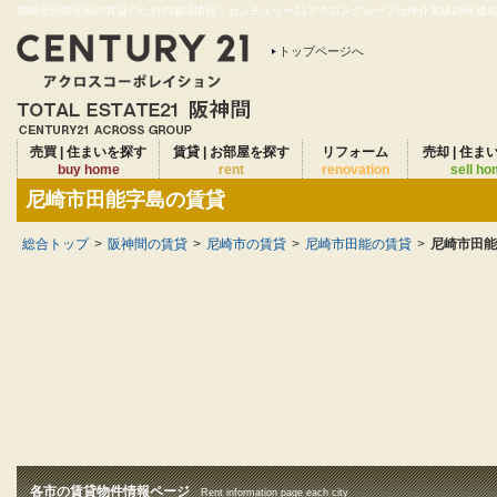
尼崎市田能字島の賃貸のための地域情報｜センチュリー21アクロスグループは仲介実績28年連続N
トップページへ
売買 | 住まいを探す
賃貸 | お部屋を探す
リフォーム
売却 | 住ま
buy home
rent
renovation
sell h
尼崎市田能字島の賃貸
総合トップ
>
阪神間の賃貸
>
尼崎市の賃貸
>
尼崎市田能の賃貸
>
尼崎市田能
各市の賃貸物件情報ページ
Rent information page each city