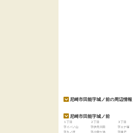
尼崎市田能字城ノ前の周辺情報
尼崎市田能字城ノ前
１丁目
２丁目
３丁目
字イバノ山
字伊丹川田
字エナ塚
字九ノ坪
字小曽ケ池
字後戸