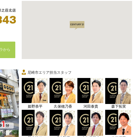
ラから
尼崎市エリア担当スタッフ
姫野恭平
久保穂乃香
河田泰貴
森下拓実