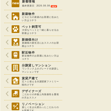
新着情報
最終更新日 2026.08.08
新築物件
ピカピカの新築のお部屋に住みた
い方はコチラ
ペット飼育可
大切なペットと一緒に暮らせるお
部屋はコチラ
新婚様向け
新婚様の新生活におススメのお部
屋はコチラ
駅近物件
駅近物件のお部屋に住みたい方は
コチラ
分譲貸しマンション
ワンランク上のグレード分譲貸し
マンションです
賃貸戸建て
広々と使える分譲貸家ファミリー
様向けです
デザイナーズ
こだわりの外観と内装個性を重視
の方おススメ
リノベーション
新しく生まれ変わったこだわりの
お部屋です