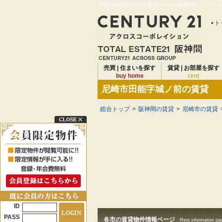
尼崎市田能字城ノ前の賃貸のための地域情報｜センチュリ
ト
売買 | 住まいを探す
賃貸 | お部屋を探す
buy home
rent
尼崎市田能字城ノ前の賃貸
総合トップ
>
阪神間の賃貸
>
尼崎市の賃貸
ID
PASS
各市の賃貸物件情報ページ
Rent information pa