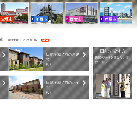
検索
最終更新日 2026.08.07
田能で貸す方
田能字城ノ前の戸建
田能の物件を貸したい方
て
はこちら。
(0)
田能字城ノ前のハイ
ツ
(0)