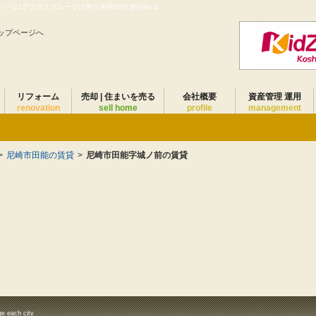
ー21アクロスグループは仲介実績28年連続No.1
ップページへ
リフォーム
売却 | 住まいを売る
会社概要
資産管理 運用
renovation
sell home
profile
management
>
尼崎市田能の賃貸
>
尼崎市田能字城ノ前の賃貸
ge each city