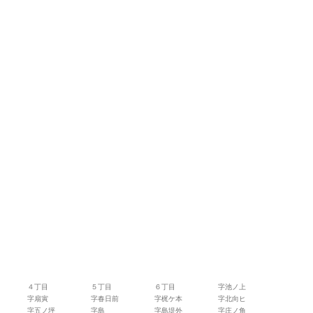
４丁目
５丁目
６丁目
字池ノ上
字扇寅
字春日前
字梶ケ本
字北向ヒ
字五ノ坪
字島
字島堤外
字庄ノ角