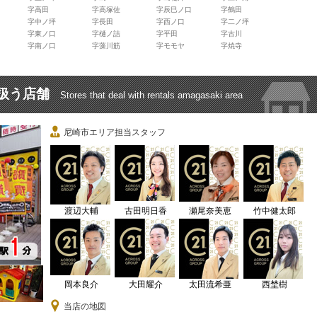
字高田
字高塚佐
字辰巳ノ口
字鶴田
字中ノ坪
字長田
字西ノ口
字二ノ坪
字東ノ口
字樋ノ詰
字平田
字古川
字南ノ口
字藻川筋
字モモヤ
字焼寺
扱う店舗
Stores that deal with rentals amagasaki area
尼崎市エリア担当スタッフ
渡辺大輔
古田明日香
瀬尾奈美恵
竹中健太郎
岡本良介
大田耀介
太田流希亜
西埜樹
当店の地図