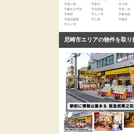
字城ノ前
字新川
字十四
字藤右ヱ門渕
字当別道
字堂ノ前
字袴田
字八ノ坪
字東寺田
字風呂開地
字三保
字森尻
字六ノ坪
尼崎市エリアの物件を取り