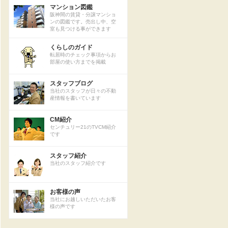
マンション図鑑
阪神間の賃貸・分譲マンショ
ンの図鑑です。売出し中、空
室も見つける事ができます
くらしのガイド
転居時のチェック事項からお
部屋の使い方までを掲載
スタッフブログ
当社のスタッフが日々の不動
産情報を書いています
CM紹介
センチュリー21のTVCM紹介
です
スタッフ紹介
当社のスタッフ紹介です
お客様の声
当社にお越しいただいたお客
様の声です