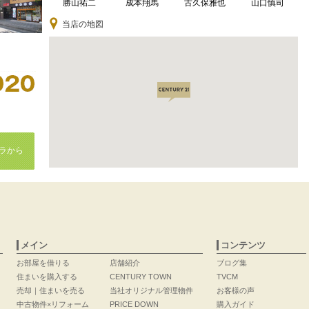
勝山祐二
成本翔馬
古久保雅也
山口慎司
当店の地図
ラから
メイン
コンテンツ
お部屋を借りる
店舗紹介
ブログ集
住まいを購入する
CENTURY TOWN
TVCM
売却｜住まいを売る
当社オリジナル管理物件
お客様の声
中古物件×リフォーム
PRICE DOWN
購入ガイド