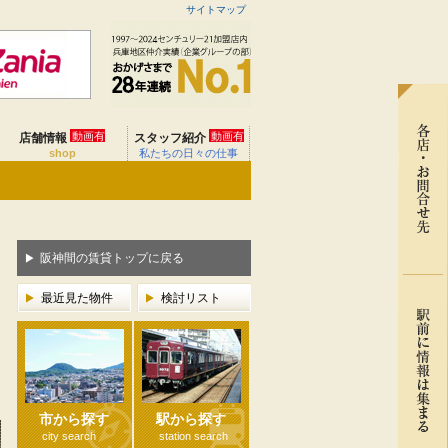
サイトマップ
動画有
動画有
店舗情報
スタッフ紹介
shop
私たちの日々の仕事
阪神間の賃貸トップに戻る
最近見た物件
検討リスト
市から探す
駅から探す
city search
station search