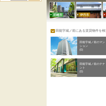
田能字城ノ前にある賃貸物件を
田能字城ノ前のマン
ション
(0)
田能字城ノ前のテナ
ント
(0)