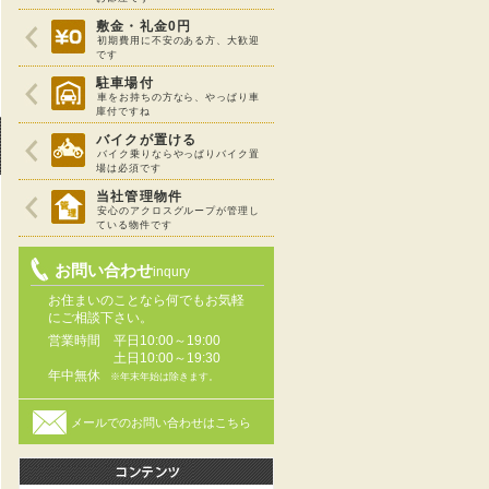
敷金・礼金0円
初期費用に不安のある方、大歓迎
です
駐車場付
車をお持ちの方なら、やっぱり車
庫付ですね
バイクが置ける
バイク乗りならやっぱりバイク置
場は必須です
当社管理物件
安心のアクロスグループが管理し
ている物件です
お問い合わせ
inqury
お住まいのことなら何でもお気軽
にご相談下さい。
営業時間
平日10:00～19:00
土日10:00～19:30
年中無休
※年末年始は除きます。
メールでのお問い合わせはこちら