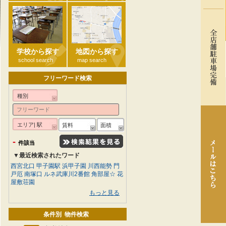
学校から探す
地図から探す
school search
map search
フリーワード検索
種別
エリア| 駅
賃料
面積
-
件該当
▼最近検索されたワード
西宮北口
甲子園駅
浜甲子園
川西能勢
門
戸厄
南塚口
ルネ武庫川2番館
角部屋☆
花
屋敷荘園
もっと見る
条件別 物件検索